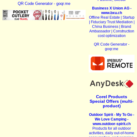
QR Code Generator - goqr.me
Business X Union AG -
www.bxu.ch
Offline Real Estate | Startup
| Fiduciary Trust Mediation |
China Business | Brand
Ambassador | Construction
cost optimization
QR Code Generator -
goqr.me
Corel Products
Special Offers (multi-
product)
Outdoor Spirit - My To Go -
We Love Camping -
www.outdoor-spirit.ch
Products for all outdoor
activities, daily out-of-home