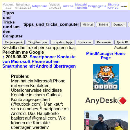
Versioni:
Ndryshuar:
Vizitues:
Mesazhi
Dhurata
Ndryshime
Adresa
Përgjegjësia
2.19
07.12.2023
1409134
i kthimit
(CHF 10)
Tipps
und
Tricks
tipps_und_tricks_computer
rund um
den
Computer
Këshilla dhe truket për kompjuterin tuaj
Reklamë:
Përkthim me Google
MindManager Home
↑
2019-08-02
Smartphone: Kontakte
Page
von Microsoft Phone auf ein
Smartphone mit Android übertragen
Problem
:
Man hat ein Microsoft Phone
mit vielen Kontakten.
Überlicherweise sind diese
Kontakte in einem Outlook-
Konto abgespeichert
(@outlook.com). Man kauft
sich ein neues Smartphone mit
Android. Das Hauptkonto
basiert auf @gmail.com. Wie
können die Kontakte
übertragen werden?