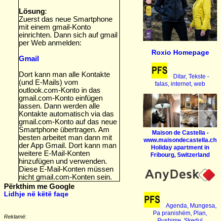
Lösung
:
Zuerst das neue Smartphone
mit einem gmail-Konto
einrichten. Dann sich auf gmail
per Web anmelden:
Roxio Homepage
Gmail
Dort kann man alle Kontakte
Ditar, Tekste -
(und E-Mails) vom
falas, internet, web
outlook.com-Konto in das
gmail.com-Konto einfügen
lassen. Dann werden alle
Kontakte automatisch via das
gmail.com-Konto auf das neue
Smartphone übertragen. Am
Maison de Castella -
besten arbeitet man dann mit
www.maisondecastella.ch
der App Gmail. Dort kann man
Holiday apartment in
weitere E-Mail-Konten
Fribourg, Switzerland
hinzufügen und verwenden.
Diese E-Mail-Konten müssen
nicht gmail.com-Konten sein.
Përkthim me Google
Lidhje në këtë faqe
Agenda, Mungesa,
Pa pranishëm, Plan,
Reklamë:
Pushime, Skedul