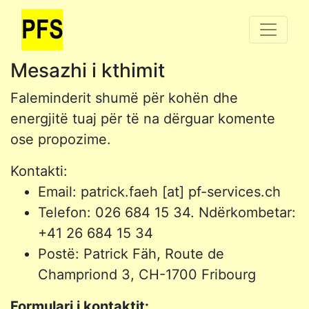
Mesazhi i kthimit
Faleminderit shumë për kohën dhe
energjitë tuaj për të na dërguar komente
ose propozime.
Kontakti:
Email: patrick.faeh [at] pf-services.ch
Telefon: 026 684 15 34. Ndërkombetar:
+41 26 684 15 34
Postë: Patrick Fäh, Route de
Champriond 3, CH-1700 Fribourg
Formulari i kontaktit: