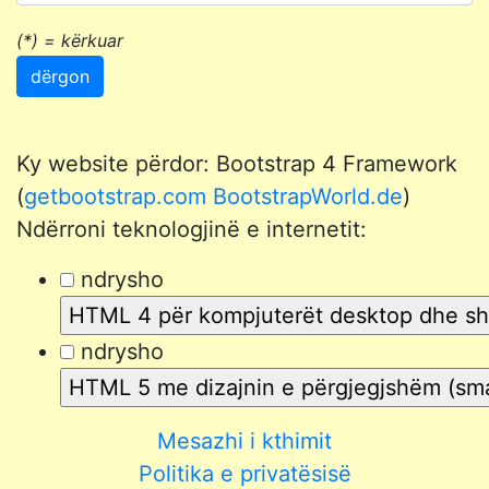
(*) = kërkuar
dërgon
Ky website përdor: Bootstrap 4 Framework
(
getbootstrap.com
BootstrapWorld.de
)
Ndërroni teknologjinë e internetit:
ndrysho
ndrysho
Mesazhi i kthimit
Politika e privatësisë