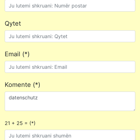
Qytet
Email (*)
Komente (*)
21 + 25 = (*)